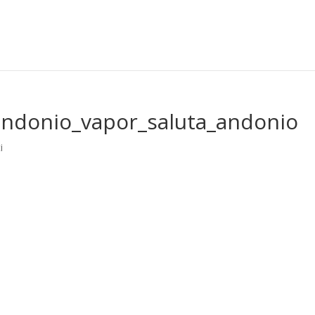
andonio_vapor_saluta_andonio
i