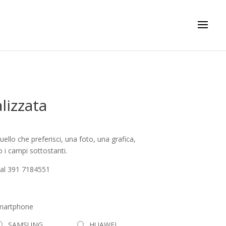
lizzata
ello che preferisci, una foto, una grafica,
o i campi sottostanti.
 al 391 7184551
smartphone
SAMSUNG
HUAWEI